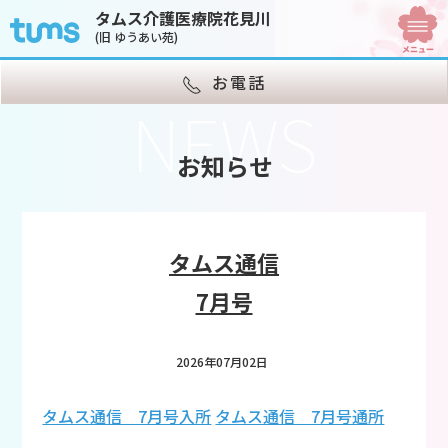
タムス介護医療院花見川
(旧 ゆうあい苑)
お電話
NEWS
お知らせ
タムス通信
7月号
2026年07月02日
タムス通信 7月号入所
タムス通信 7月号通所