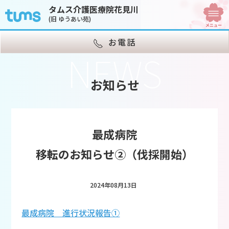
タムス介護医療院花見川
(旧 ゆうあい苑)
お電話
NEWS
お知らせ
最成病院
移転のお知らせ②（伐採開始）
2024年08月13日
最成病院 進行状況報告①